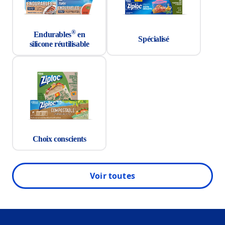
®
Endurables
en
Spécialisé
silicone réutilisable
Choix conscients
Voir toutes