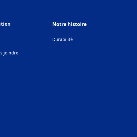
tien
Notre histoire
Q
Durabilité
s joindre
ens in a new tab)