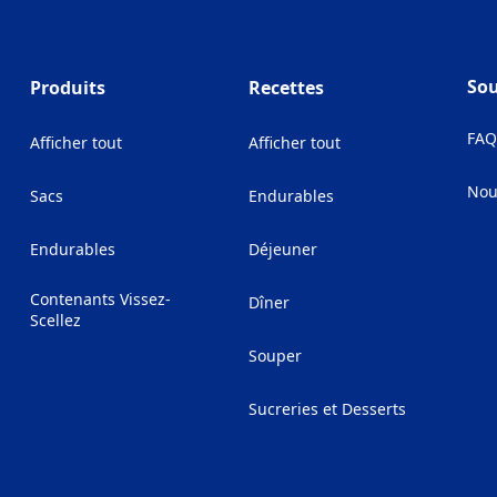
Sou
Produits
Recettes
FA
Afficher tout
Afficher tout
Nou
Sacs
Endurables
(Op
Endurables
Déjeuner
Contenants Vissez-
Dîner
Scellez
Souper
Sucreries et Desserts