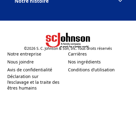
Notre histoire
©
2026
S. C. Johnson & Son, Inc. Tous droits réservés
(Opens in a new tab)
Notre entreprise
Carrières
(Opens in a new tab)
(Opens in a new tab)
Nous joindre
Nos ingrédients
(Opens in a new tab)
(Opens in a new tab)
Avis de confidentialité
Conditions d’utilisation
(Opens in a new tab)
(Opens in a new tab)
Déclaration sur
l’esclavage et la traite des
(Opens in a new tab)
êtres humains